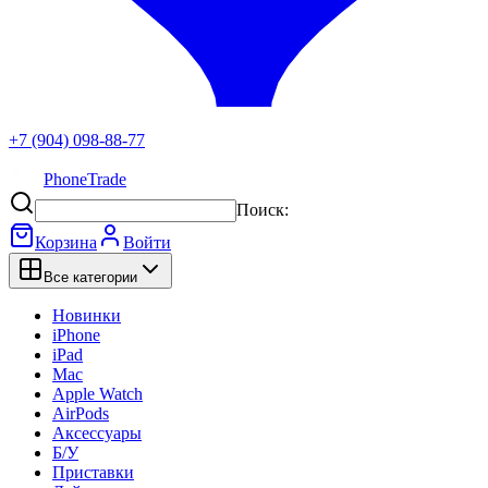
+7 (904) 098-88-77
PhoneTrade
Поиск:
Корзина
Войти
Все категории
Новинки
iPhone
iPad
Mac
Apple Watch
AirPods
Аксессуары
Б/У
Приставки