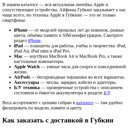
В нашем каталоге — вся актуальная линейка Apple и
сопутствующие устройства. Айфоны Губкин заказывает у нас
чаще всего, но техника Apple в Губкине — это не только
смартфоны:
iPhone
— от моделей прошлых лет до новинок, разные
цвета, объёмы памяти и SIM-конфигурации. Смотрите
раздел
iPhone
.
iPad
— планшеты для работы, учёбы и творчества: iPad,
iPad Air, iPad mini и iPad Pro.
Mac
— ноутбуки MacBook Air и MacBook Pro, а также
настольные компьютеры.
Apple Watch
— умные часы для спорта и повседневной
жизни.
AirPods
— беспроводные наушники во всех вариантах.
Аксессуары
— чехлы, зарядки, кабели и адаптеры.
Б/У техника
— проверенные устройства с описанием
состояния и ёмкости аккумулятора в разделе
Б/У
.
Весь ассортимент с ценами собран в
каталоге
— там удобно
фильтровать по модели, памяти и цвету.
Как заказать с доставкой в Губкин