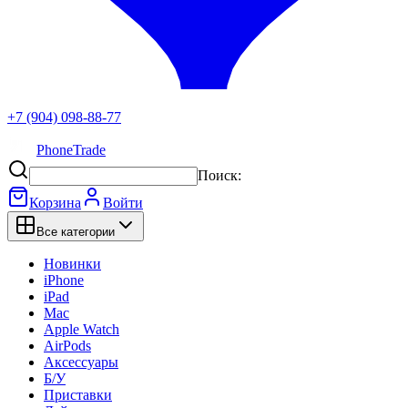
+7 (904) 098-88-77
PhoneTrade
Поиск:
Корзина
Войти
Все категории
Новинки
iPhone
iPad
Mac
Apple Watch
AirPods
Аксессуары
Б/У
Приставки